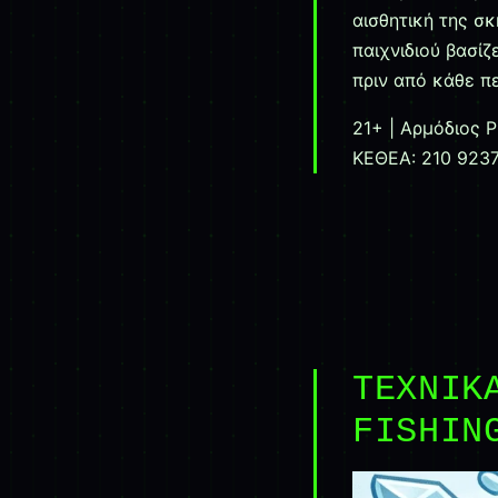
αισθητική της σ
παιχνιδιού βασί
πριν από κάθε πε
21+ | Αρμόδιος 
ΚΕΘΕΑ: 210 9237
ΤΕΧΝΙΚ
FISHIN