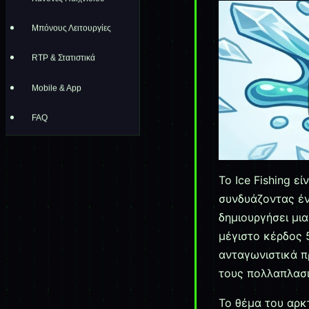
Μπόνους Λειτουργίες
RTP & Στατιστικά
Mobile & App
FAQ
Το Ice Fishing ε
συνδυάζοντας έν
δημιουργήσει μια
μέγιστο κέρδος 
ανταγωνιστικά π
τους πολλαπλασι
Το θέμα του αρκ