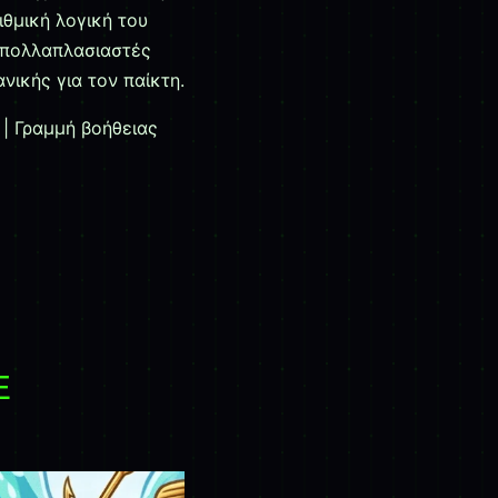
θμική λογική του
ς πολλαπλασιαστές
νικής για τον παίκτη.
 | Γραμμή βοήθειας
E