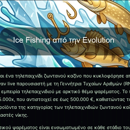
ίναι ένα τηλεπαιχνίδι ζωντανού καζίνο που κυκλοφόρησε απ
αν live παρουσιαστή με τη Γεννήτρια Τυχαίων Αριθμών (R
 εμπειρία τηλεπαιχνιδιού με αρκτικό θέμα ψαρέματος. Το π
5.000x, που αντιστοιχεί σε έως 500.000 €, καθιστώντας τ
ροϊόντα της κατηγορίας των τηλεπαιχνιδιών ζωντανού κα
αστές νίκης.
τικού ψαρέματος είναι ενσωματωμένο σε κάθε στάδιο του 