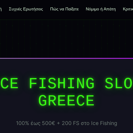
ή
Συχνές Ερωτήσεις
Πώς να Παίξετε
Νόμιμο ή Απάτη
Κριτι
CE FISHING SL
GREECE
100% έως 500€ + 200 FS στο Ice Fishing