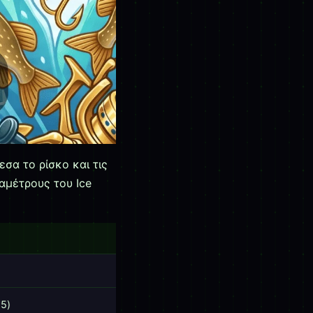
σα το ρίσκο και τις
αμέτρους του Ice
5)