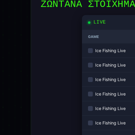
ΖΩΝΤΑΝΆ ΣΤΟΙΧΉΜ
LIVE
GAME
Ice Fishing Live
Ice Fishing Live
Ice Fishing Live
Ice Fishing Live
Ice Fishing Live
Ice Fishing Live