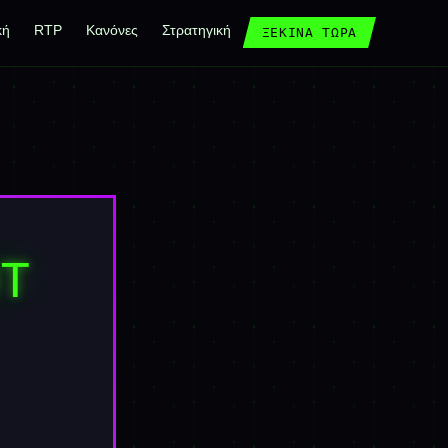
κή
RTP
Κανόνες
Στρατηγική
ΞΕΚΙΝΑ ΤΩΡΑ
OT