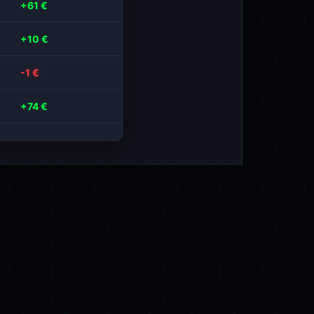
+61 €
+10 €
-1 €
+74 €