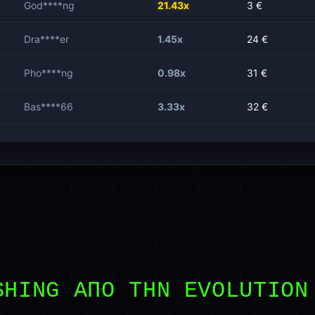
God****ng
21.43x
3 €
Dra****er
1.45x
24 €
Pho****ng
0.98x
31 €
Bas****66
3.33x
32 €
SHING ΑΠΌ ΤΗΝ EVOLUTION