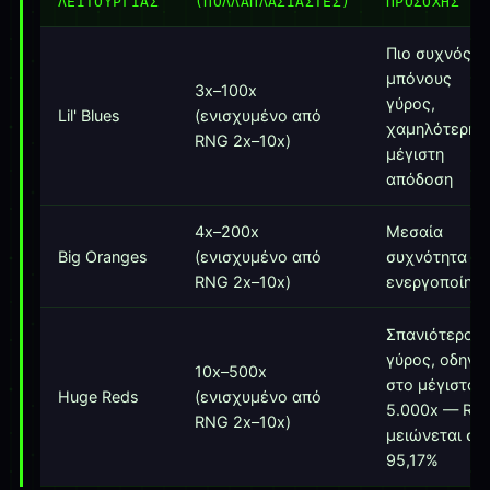
ΛΕΙΤΟΥΡΓΊΑΣ
(ΠΟΛΛΑΠΛΑΣΙΑΣΤΈΣ)
ΠΡΟΣΟΧΉΣ
Πιο συχνός
μπόνους
3x–100x
γύρος,
Lil' Blues
(ενισχυμένο από
χαμηλότερη
RNG 2x–10x)
μέγιστη
απόδοση
4x–200x
Μεσαία
Big Oranges
(ενισχυμένο από
συχνότητα
RNG 2x–10x)
ενεργοποίησ
Σπανιότερος
γύρος, οδηγεί
10x–500x
στο μέγιστο
Huge Reds
(ενισχυμένο από
5.000x — RT
RNG 2x–10x)
μειώνεται στ
95,17%