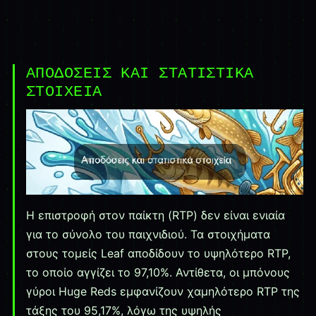
ΑΠΟΔΌΣΕΙΣ ΚΑΙ ΣΤΑΤΙΣΤΙΚΆ
ΣΤΟΙΧΕΊΑ
Η επιστροφή στον παίκτη (RTP) δεν είναι ενιαία
για το σύνολο του παιχνιδιού. Τα στοιχήματα
στους τομείς Leaf αποδίδουν το υψηλότερο RTP,
το οποίο αγγίζει το 97,10%. Αντίθετα, οι μπόνους
γύροι Huge Reds εμφανίζουν χαμηλότερο RTP της
τάξης του 95,17%, λόγω της υψηλής