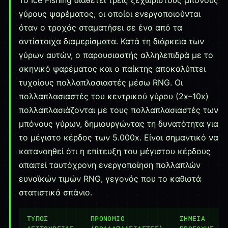
γύρους ψαρέματος, οι οποίοι ενεργοποιούνται
όταν ο τροχός σταματήσει σε ένα από τα
αντίστοιχα διαμερίσματα. Κατά τη διάρκεια των
γύρων αυτών, ο παρουσιαστής αλληλεπιδρά με το
σκηνικό ψαρέματος και ο παίκτης αποκαλύπτει
τυχαίους πολλαπλασιαστές μέσω RNG. Οι
πολλαπλασιαστές του κεντρικού γύρου (2x–10x)
πολλαπλασιάζονται με τους πολλαπλασιαστές των
μπόνους γύρων, δημιουργώντας τη δυνατότητα για
το μέγιστο κέρδος των 5.000x. Είναι σημαντικό να
κατανοηθεί ότι η επίτευξη του μέγιστου κέρδους
απαιτεί ταυτόχρονη ενεργοποίηση πολλαπλών
ευνοϊκών τιμών RNG, γεγονός που το καθιστά
στατιστικά σπάνιο.
ΤΎΠΟΣ
ΠΡΟΝΌΜΙΟ
ΣΗΜΕΊΑ