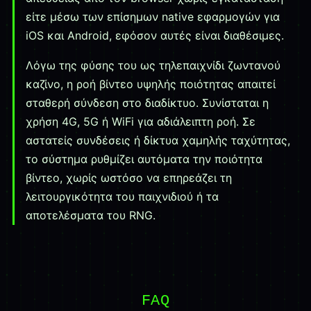
είτε μέσω των επίσημων native εφαρμογών για
iOS και Android, εφόσον αυτές είναι διαθέσιμες.
Λόγω της φύσης του ως τηλεπαιχνίδι ζωντανού
καζίνο, η ροή βίντεο υψηλής ποιότητας απαιτεί
σταθερή σύνδεση στο διαδίκτυο. Συνίσταται η
χρήση 4G, 5G ή WiFi για αδιάλειπτη ροή. Σε
αστατείς συνδέσεις ή δίκτυα χαμηλής ταχύτητας,
το σύστημα ρυθμίζει αυτόματα την ποιότητα
βίντεο, χωρίς ωστόσο να επηρεάζει τη
λειτουργικότητα του παιχνιδιού ή τα
αποτελέσματα του RNG.
FAQ