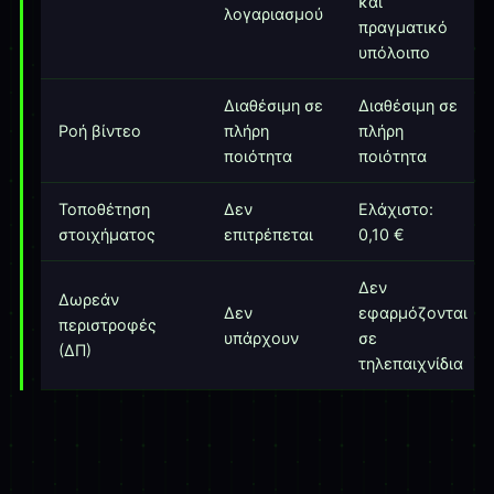
και
λογαριασμού
πραγματικό
υπόλοιπο
Διαθέσιμη σε
Διαθέσιμη σε
Ροή βίντεο
πλήρη
πλήρη
ποιότητα
ποιότητα
Τοποθέτηση
Δεν
Ελάχιστο:
στοιχήματος
επιτρέπεται
0,10 €
Δεν
Δωρεάν
Δεν
εφαρμόζονται
περιστροφές
υπάρχουν
σε
(ΔΠ)
τηλεπαιχνίδια