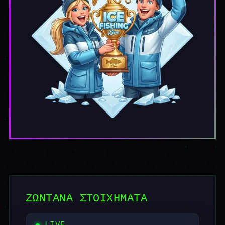
ΖΩΝΤΑΝΆ ΣΤΟΙΧΉΜΑΤΑ