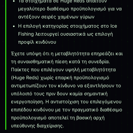
Τα στοιχήματα σε Huge Reds απαιτούν
μεγαλύτερο διαθέσιμο προϋπολογισμό για να
αντέξουν σειρές χαμένων γύρων
Η επιλογή κατηγορίας στοιχήματος στο Ice
Fishing λειτουργεί ουσιαστικά ως επιλογή
προφίλ κινδύνου
Έχετε υπόψη ότι η μεταβλητότητα επηρεάζει και
τη συναισθηματική πίεση κατά τη συνεδρία.
Παίκτες που επιλέγουν υψηλή μεταβλητότητα
(Huge Reds) χωρίς επαρκή προϋπολογισμό
αντιμετωπίζουν τον κίνδυνο να εξαντλήσουν το
υπόλοιπό τους πριν δουν καμία σημαντική
ενεργοποίηση. Η αντιστοίχιση του επιλεγόμενου
επιπέδου κινδύνου με τον πραγματικό διαθέσιμο
προϋπολογισμό αποτελεί τη βασική αρχή
υπεύθυνης διαχείρισης.