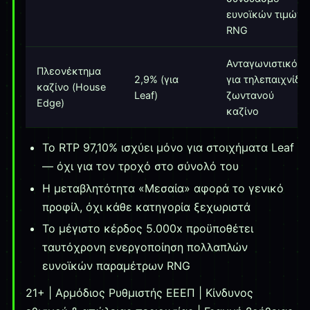
ευνοϊκών τιμών
RNG
Ανταγωνιστικό
Πλεονέκτημα
2,9% (για
για τηλεπαιχνίδι
καζίνο (House
Leaf)
ζωντανού
Edge)
καζίνο
Το RTP 97,10% ισχύει μόνο για στοιχήματα Leaf
— όχι για τον τροχό στο σύνολό του
Η μεταβλητότητα «Μεσαία» αφορά το γενικό
προφίλ, όχι κάθε κατηγορία ξεχωριστά
Το μέγιστο κέρδος 5.000x προϋποθέτει
ταυτόχρονη ενεργοποίηση πολλαπλών
ευνοϊκών παραμέτρων RNG
21+ | Αρμόδιος Ρυθμιστής ΕΕΕΠ | Κίνδυνος