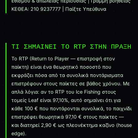
εθισμού & απώλειας περιουσίας | Γραμμή βοήθειας
ΚΕΘΕΑ: 210 9237777 | Παίξτε Υπεύθυνα
ΤΙ ΣΗΜΑΊΝΕΙ ΤΟ RTP ΣΤΗΝ ΠΡΆΞΗ
Το RTP (Return to Player — επιστροφή στον
παίκτη) είναι ένα θεωρητικό ποσοστό που
εκφράζει πόσα από τα συνολικά ποντάρισματα
επιστρέφουν στους παίκτες σε βάθος χρόνου. Με
απλά λόγια: αν το RTP του Ice Fishing στους
τομείς Leaf είναι 97,10%, αυτό σημαίνει ότι για
κάθε 100 € που ποντάρονται συνολικά, το παιχνίδι
επιστρέφει θεωρητικά 97,10 € στους παίκτες —
και διατηρεί 2,90 € ως πλεονέκτημα καζίνο (house
edge).