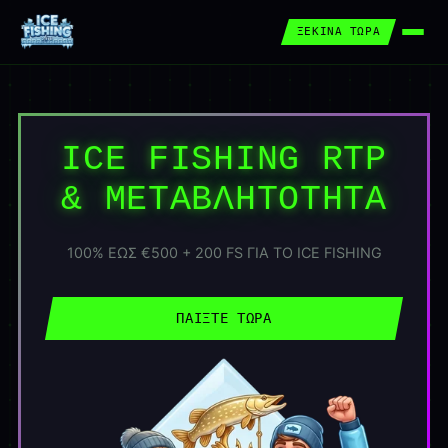
ΞΕΚΙΝΑ ΤΩΡΑ
ICE FISHING RTP
& ΜΕΤΑΒΛΗΤΌΤΗΤΑ
100% ΕΩΣ €500 + 200 FS ΓΙΑ ΤΟ ICE FISHING
ΠΑΊΞΤΕ ΤΏΡΑ