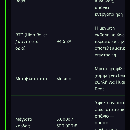
Reds)
κίνδυνος,
σπάνια
ενεργοποίηση
Η μέγιστη
RTP (High Roller
έκθεση μειώνει
/ κοντά στο
94,55%
περαιτέρω την
όριο)
αποτελεσματική
επιστροφή
Μικτό προφίλ —
χαμηλή για Leaf,
Μεταβλητότητα
Μεσαία
υψηλή για Huge
Reds
Υψηλό ανώτατο
όριο, στατιστικά
σπάνιο —
Μέγιστο
5.000x /
απαιτεί
κέρδος
500.000 €
συνδυασμό